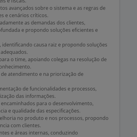
s e fiscais.
tos avançados sobre o sistema e as regras de
s e cenários críticos.
hadamente as demandas dos clientes,
ofundada e propondo soluções eficientes e
s, identificando causa raiz e propondo soluções
s adequados.
para o time, apoiando colegas na resolução de
conhecimento.
s de atendimento e na priorização de
entação de funcionalidades e processos,
ização das informações.
ts encaminhados para o desenvolvimento,
cia e qualidade das especificações.
melhoria no produto e nos processos, propondo
ncia com clientes.
entes e áreas internas, conduzindo