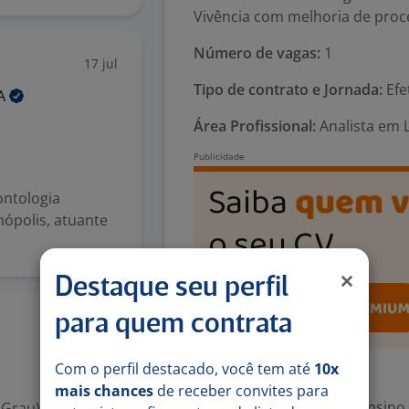
Vivência com melhoria de proc
Número de vagas:
1
17 jul
Tipo de contrato e Jornada:
Efe
A
Área Profissional:
Analista em L
ontologia
ópolis, atuante
Destaque seu perfil
para quem contrata
3 jul
Com o perfil destacado, você tem até
10x
Exigências
mais chances
de receber convites para
Escolaridade Mínima: Ensino
 Grau)