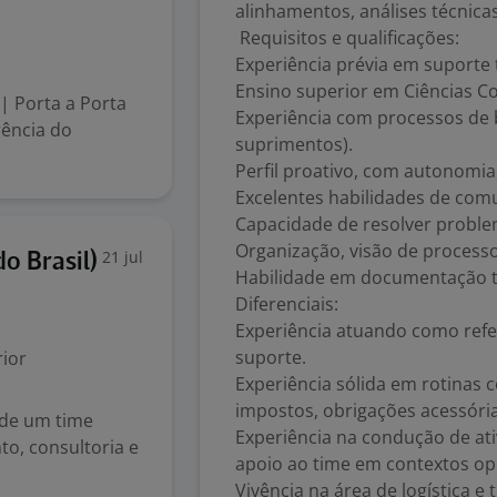
alinhamentos, análises técnicas
Requisitos e qualificações:
Experiência prévia em suporte 
Ensino superior em Ciências Co
| Porta a Porta
Experiência com processos de bac
rência do
suprimentos).
Perfil proativo, com autonomia,
Excelentes habilidades de comu
Capacidade de resolver proble
Organização, visão de processo
21 jul
o Brasil)
Habilidade em documentação té
Diferenciais:
Experiência atuando como refe
suporte.
ior
Experiência sólida em rotinas c
impostos, obrigações acessória
 de um time
Experiência na condução de at
o, consultoria e
apoio ao time em contextos op
Vivência na área de logística e 