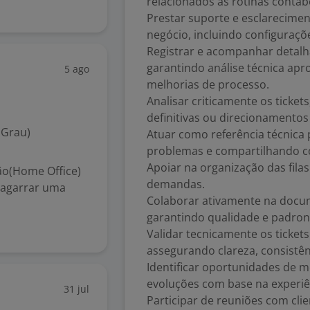
relacionados às rotinas contábei
Prestar suporte e esclarecimen
negócio, incluindo configuraçõe
Registrar e acompanhar detal
garantindo análise técnica apr
5 ago
melhorias de processo.
Analisar criticamente os ticket
definitivas ou direcionamento
 Grau)
Atuar como referência técnica 
problemas e compartilhando 
Apoiar na organização das fila
o(Home Office)
demandas.
 agarrar uma
Colaborar ativamente na docum
garantindo qualidade e padron
Validar tecnicamente os ticke
assegurando clareza, consistên
Identificar oportunidades de 
evoluções com base na experiê
31 jul
Participar de reuniões com cli