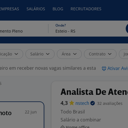
 EMPRESAS
SALÁRIOS
BLOG
RECRUTADORES
Onde?
icação
Salário
Área
Contrato
Jo
eiro em receber novas vagas similares a esta
Ativar Av
S
Analista De Ate
4,3
32 avaliações
nstech
Todo Brasil
22 jun
moto
Salário a combinar
Home office