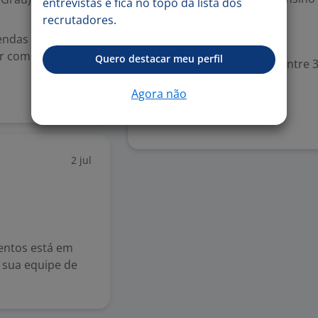
entrevistas e fica no topo da lista dos
recrutadores.
endas e
Valorizado
ar com metas,
Quero destacar meu perfil
Experiência desejada: Entre 3
Agora não
Denunciar vaga
2 jul
entos está em
r sua equipe de