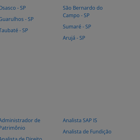
Osasco - SP
São Bernardo do
Campo - SP
Guarulhos - SP
Sumaré - SP
Taubaté - SP
Arujá - SP
Administrador de
Analista SAP IS
Patrimônio
Analista de Fundição
Analista de Direito