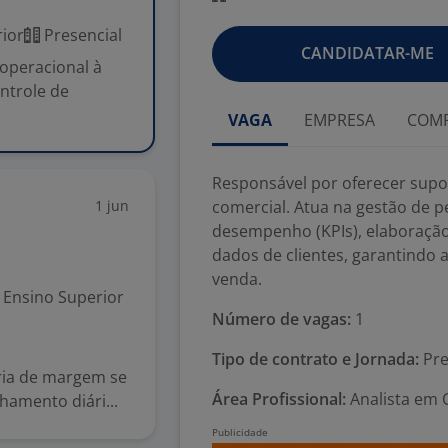
ior
Presencial
CANDIDATAR-ME
 operacional à
ntrole de
VAGA
EMPRESA
COMP
Responsável por oferecer supor
1 jun
comercial. Atua na gestão de p
desempenho (KPIs), elaboraçã
dados de clientes, garantindo a
venda.
Ensino Superior
Número de vagas:
1
Tipo de contrato e Jornada:
Pre
oria de margem se
Área Profissional:
Analista em 
amento diári...