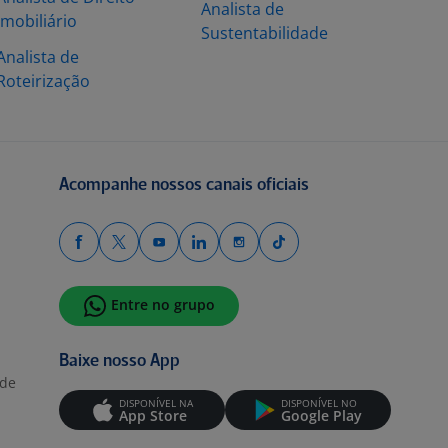
Analista de
Imobiliário
Sustentabilidade
Analista de
Roteirização
Acompanhe nossos canais oficiais
Entre no grupo
Baixe nosso App
ade
DISPONÍVEL NA
DISPONÍVEL NO
App Store
Google Play