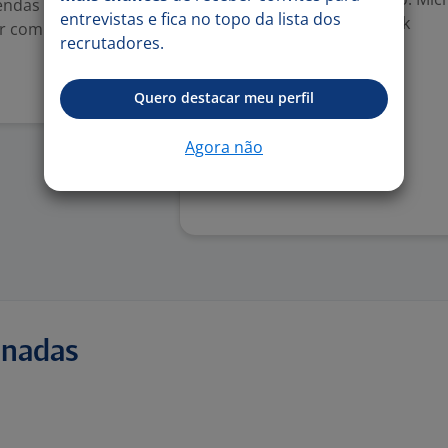
endas e
entrevistas e fica no topo da lista dos
Excel, Microsoft Outlook
ar com metas,
recrutadores.
Benefícios
Quero destacar meu perfil
Bônus por resultado
Agora não
Denunciar vaga
onadas