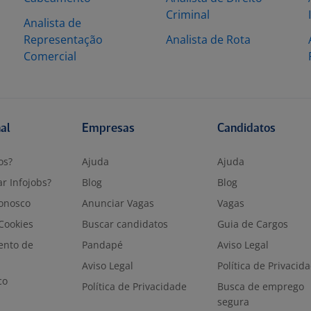
Criminal
Analista de
Representação
Analista de Rota
Comercial
nal
Empresas
Candidatos
os?
Ajuda
Ajuda
r Infojobs?
Blog
Blog
onosco
Anunciar Vagas
Vagas
 Cookies
Buscar candidatos
Guia de Cargos
ento de
Pandapé
Aviso Legal
Aviso Legal
Política de Privacid
co
Política de Privacidade
Busca de emprego
segura