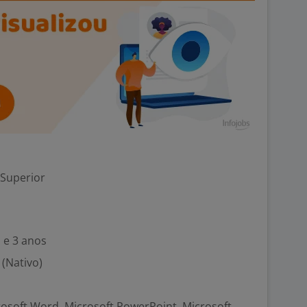
 Superior
 e 3 anos
 (Nativo)
crosoft Word, Microsoft PowerPoint, Microsoft