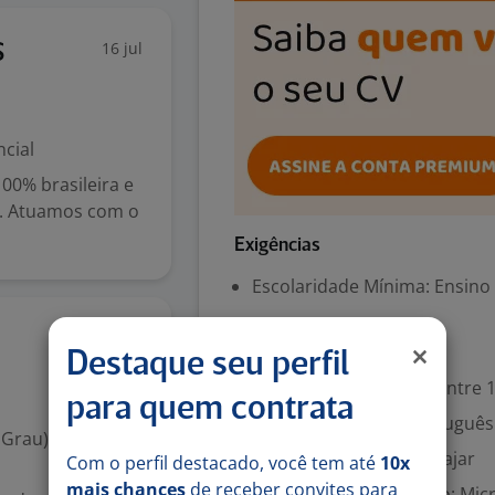
16 jul
S
cial
0% brasileira e
il. Atuamos com o
Exigências
Escolaridade Mínima: Ensino
3 jul
Valorizado
Destaque seu perfil
Experiência desejada: Entre 1
para quem contrata
Inglês (Avançado), Português
 Grau)
Disponibilidade para viajar
Com o perfil destacado, você tem até
10x
mais chances
de receber convites para
Aplicações de Escritório: Mi