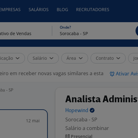
 EMPRESAS
SALÁRIOS
BLOG
RECRUTADORES
Onde?
icação
Salário
Área
Contrato
Jo
eiro em receber novas vagas similares a esta
Ativar Av
aba - SP
Analista Adminis
Hopewind
Sorocaba - SP
12 mai
Salário a combinar
Presencial