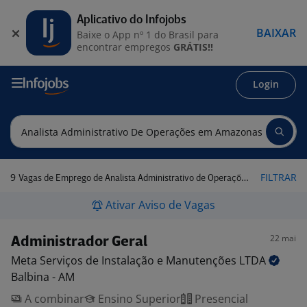
Aplicativo do Infojobs
BAIXAR
Baixe o App nº 1 do Brasil para
encontrar empregos
GRÁTIS!!
Login
9
FILTRAR
Vagas de Emprego de Analista Administrativo de Operações em Amazonas
Ativar Aviso de Vagas
22 mai
Administrador Geral
Meta Serviços de Instalação e Manutenções
LTDA
Balbina - AM
A combinar
Ensino Superior
Presencial