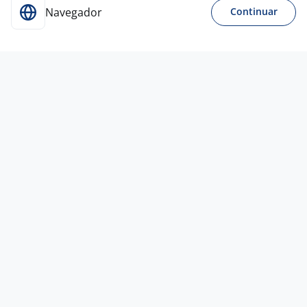
Navegador
Continuar
Para Candidatos
Acesse o site de empregos líder e se candidate a
vagas adequadas ao seu perfil de forma fácil e
rápida.