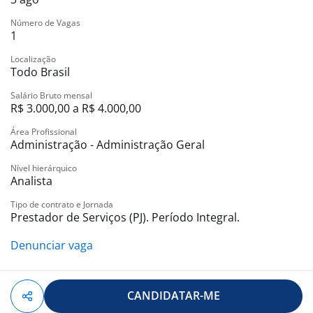
Experiência prévia em rotinas administrativas e
financeiras
Número de Vagas
Domínio do pacote Office / Google Workspace,
1
especialmente Excel
Localização
Perfil organizado, responsável e orientado a processos
Todo Brasil
Capacidade de trabalhar de forma autônoma no
Salário Bruto mensal
modelo remoto
R$ 3.000,00 a R$ 4.000,00
Boa comunicação e habilidade de relacionamento
Área Profissional
? Diferenciais
Administração - Administração Geral
Experiência com CRM ou sistemas de gestão
Vivência em ambientes com múltiplas demandas
Nível hierárquico
Analista
simultâneas
Noções de controle de custos de projetos ou
Tipo de contrato e Jornada
Prestador de Serviços (PJ). Período Integral.
operações
Experiência com rotinas de RH administrativo
Denunciar vaga
?? Modelo de Trabalho
100% remoto
Contratação PJ
CANDIDATAR-ME
?? O Que Oferecemos