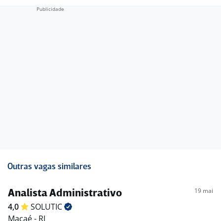
Ambiente colaborativo e em crescimento
Oportunidade de desenvolvimento profissional
Autonomia e participação nos processos da empresa
?? Perfil Esperado
Buscamos profissionais organizados, confiáveis, com
atenção a detalhes e capacidade de priorização, que
gostem de estruturar processos e contribuir para o
bom funcionamento da operação.
Outras vagas similares
19 mai
Analista Administrativo
4,0
SOLUTIC
Macaé - RJ