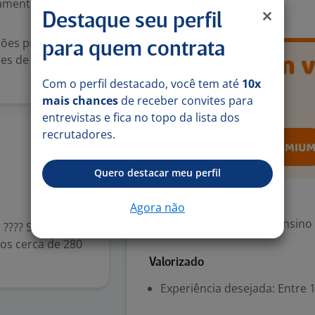
mental (1º grau)
Manutenção Elétrica
Destaque seu perfil
ções preventivas
para quem contrata
ues de pintura
Com o perfil destacado, você tem até
10x
mais chances
de receber convites para
entrevistas e fica no topo da lista dos
recrutadores.
4 ago
Quero destacar meu perfil
Exigências
Agora não
Escolaridade Mínima: Ensino
 ???? Somos
mos cerca de 280
Valorizado
Experiência desejada: Entre 1