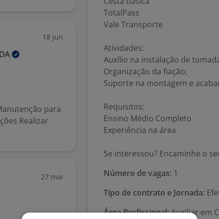
Cesta básica
TotalPass
Vale Transporte
18 jun
Atividades:
TDA
Auxílio na instalação de tomad
Organização da fiação;
Suporte na montagem e acaba
Requisitos:
Manutenção para
Ensino Médio Completo
ções Realizar
Experiência na área
Se interessou? Encaminhe o seu
Número de vagas:
1
27 mai
Tipo de contrato e Jornada:
Efe
Área Profissional:
Auxiliar em C