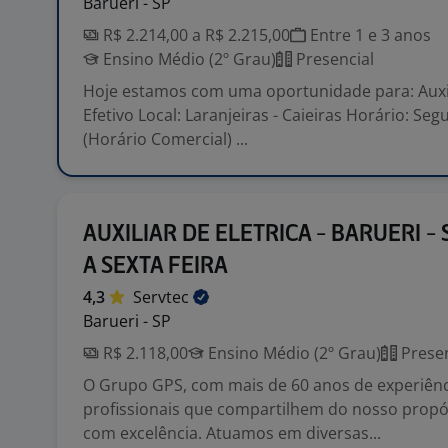
Barueri - SP
R$ 2.214,00 a R$ 2.215,00
Entre 1 e 3 anos
Ensino Médio (2º Grau)
Presencial
Hoje estamos com uma oportunidade para: Auxili
Efetivo Local: Laranjeiras - Caieiras Horário: Se
(Horário Comercial) ...
AUXILIAR DE ELETRICA - BARUERI -
A SEXTA FEIRA
4,3
Servtec
Barueri - SP
R$ 2.118,00
Ensino Médio (2º Grau)
Presen
O Grupo GPS, com mais de 60 anos de experiênc
profissionais que compartilhem do nosso propós
com excelência. Atuamos em diversas...