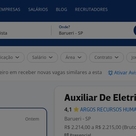
 EMPRESAS
SALÁRIOS
BLOG
RECRUTADORES
Onde?
icação
Salário
Área
Contrato
Jo
eiro em receber novas vagas similares a esta
Ativar Av
Auxiliar De Eletr
4,1
ARGOS RECURSOS
HUM
Barueri - SP
Ontem
R$ 2.214,00 a R$ 2.215,00 (Brut
Presencial