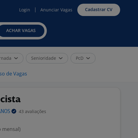
Cadastrar CV
Login
Anunciar Vagas
ACHAR VAGAS
rnada
Senioridade
PcD
iso de Vagas
icista
43 avaliações
ANOS
o mensal)