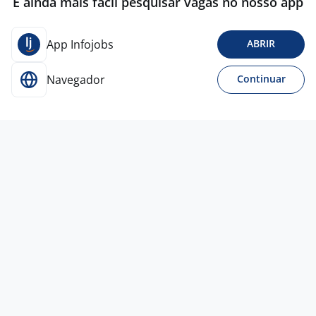
É ainda mais fácil pesquisar vagas no nosso app
App Infojobs
ABRIR
Navegador
Continuar
21 jul
Auxiliar De Logística
MENDES TALENT TERCEIRIZACAO E RECURSOS
3,1
HUMANOS
EIRELI
Osasco - SP
R$ 2.000,00 a R$ 2.318,00
Sem experiência
Ensino Fundamental (1º grau)
Presencial