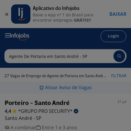
Aplicativo do Infojobs
BAIXAR
Baixe o App nº 1 do Brasil para
encontrar empregos
GRÁTIS!!
Login
27
FILTRAR
Vagas de Emprego de Agente de Portaria em Santo André - SP
Ativar Aviso de Vagas
31 jul
Porteiro - Santo André
4,4
*GRUPO PRO
SECURITY*
Santo André - SP
A combinar
Entre 1 e 3 anos