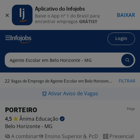
Aplicativo do Infojobs
BAIXAR
Baixe o App nº 1 do Brasil para
encontrar empregos
GRÁTIS!!
Login
22
FILTRAR
Vagas de Emprego de Agente Escolar em Belo Horizonte - MG
Ativar Aviso de Vagas
Hoje
PORTEIRO
4,5
Ânima
Educação
Belo Horizonte - MG
A combinar
Ensino Superior
PcD
Presencial