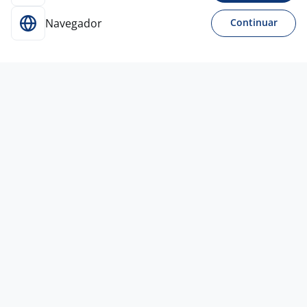
Navegador
Continuar
9 jun
Operador De Loja - 6 H - Drogaria
Araujo
4,1
Drogaria
Araujo
Belo Horizonte - MG
A combinar
Ensino Fundamental (1º grau)
Presencial
23 jul
DESENVOLVEDOR DE SISTEMAS I -
VAGA EXCLUSIVA PARA PESSOAS COM