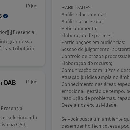
19 jun
HABILIDADES:
Análise documental;
ES
Análise processual;
Peticionamento;
ior
Presencial
Elaboração de pareces;
 integrar nossa
Participações em audiências;
áreas Tributária
Sessão de julgamento- sustenta
Controle de prazos processuai
Elaboração de recurso;
Comunicação com juízes e de
Atuação jurídica ampla no âmbit
11 jun
m OAB
Conhecimento nas áreas específi
emocional, gestão de tempo, b
resolução de problemas, capac
Desejamos exclusividade.
Presencial
mos selecionando
Se você busca um ambiente que
ativa na OAB,
desempenho técnico, essa pode