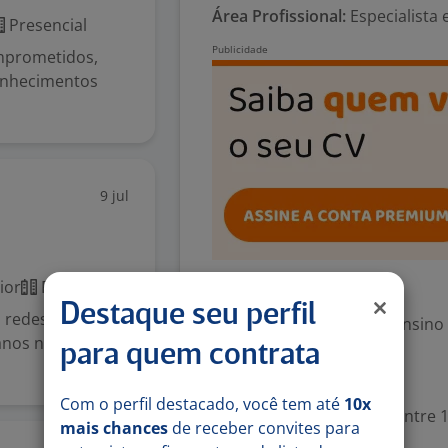
Área Profissional:
Especialista e
Presencial
mprometidos,
onhecimentos
9 jul
ior
Presencial
Exigências
Destaque seu perfil
 redes de
Escolaridade Mínima: Ensino
 anos no
para quem contrata
Valorizado
Com o perfil destacado, você tem até
10x
Experiência desejada: Entre 1
mais chances
de receber convites para