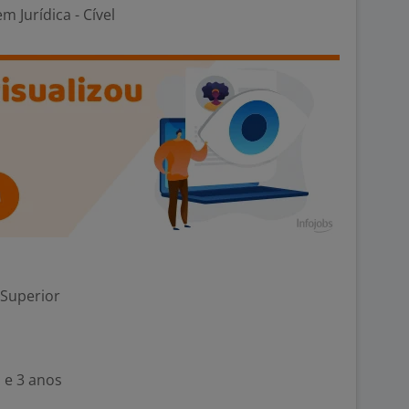
m Jurídica - Cível
 Superior
 e 3 anos