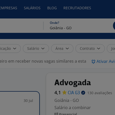
 EMPRESAS
SALÁRIOS
BLOG
RECRUTADORES
Onde?
icação
Salário
Área
Contrato
Jo
eiro em receber novas vagas similares a esta
Ativar Av
Advogada
4,1
130 avaliações
CIA
G3
Goiânia - GO
30 jul
Salário a combinar
Presencial