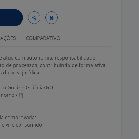
IAÇÕES
COMPARATIVO
e atue com autonomia, responsabilidade
ão de processos, contribuindo de forma ativa
s da área jurídica.
rdim Goiás – Goiânia/GO.
ônomo / PJ.
cia comprovada;
 civil e consumidor;