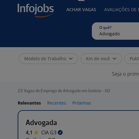
ACHAR VAGAS
AVALIAÇÕES DE
O quê?
Modelo de Trabalho
Km de você
Publ
Seja o prim
23
Vagas de Emprego de Advogado em Goiânia - GO
Relevantes
Recentes
Próximas
Advogada
4,1
CIA
G3