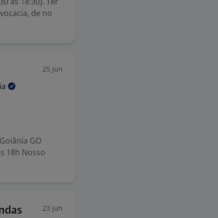
0 às 18:30). Ter
vocacia, de no
25 jun
ia
 Goiânia GO
 às 18h Nosso
23 jun
endas