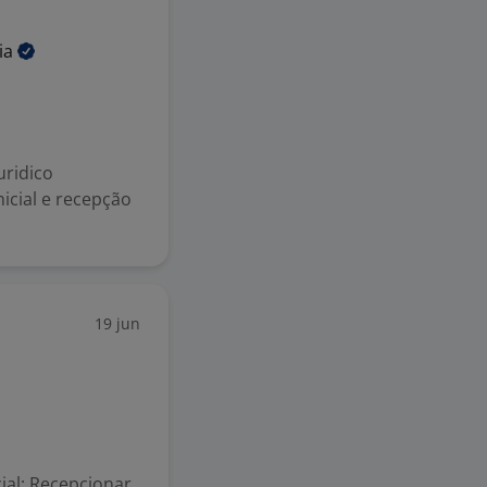
ia
uridico
icial e recepção
19 jun
ial; Recepcionar