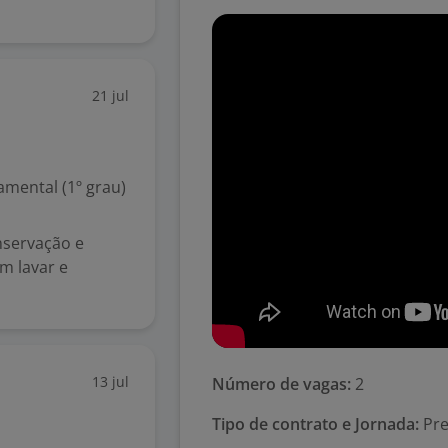
21 jul
mental (1º grau)
nservação e
m lavar e
13 jul
Número de vagas:
2
Tipo de contrato e Jornada:
Pre