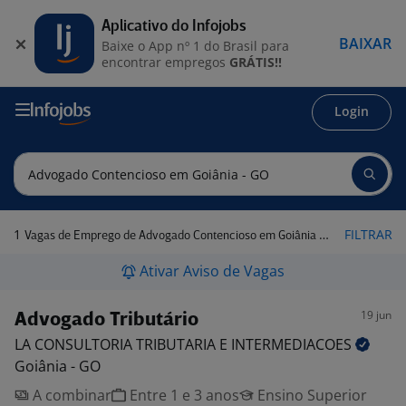
Aplicativo do Infojobs
BAIXAR
Baixe o App nº 1 do Brasil para
encontrar empregos
GRÁTIS!!
Login
1
FILTRAR
Vagas de Emprego de Advogado Contencioso em Goiânia - GO
Ativar Aviso de Vagas
19 jun
Advogado Tributário
LA CONSULTORIA TRIBUTARIA E
INTERMEDIACOES
Goiânia - GO
A combinar
Entre 1 e 3 anos
Ensino Superior