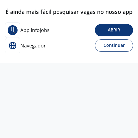
É ainda mais fácil pesquisar vagas no nosso app
App Infojobs
ABRIR
Navegador
Continuar
Para Candidatos
Acesse o site de empregos líder e se candidate a
vagas adequadas ao seu perfil de forma fácil e
rápida.