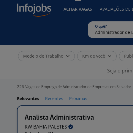
ACHAR VAGAS
AVALIAÇÕES DE
O quê?
Modelo de Trabalho
Km de você
Publ
Seja o prim
226
Vagas de Emprego de Administrador de Empresas em Salvador 
Relevantes
Recentes
Próximas
Analista Administrativa
RW BAHIA
PALETES