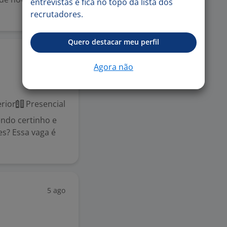
entrevistas e fica no topo da lista dos
recrutadores.
Quero destacar meu perfil
Ontem
Agora não
rior
Presencial
endo certinho e
es? Essa vaga é
5 ago