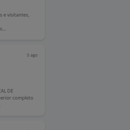
 e visitantes,
...
5 ago
CAL DE
erior completo
.