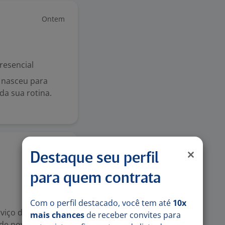
Ontem
resencial
 nasceu para
da sua rotina.
Ontem
Destaque seu perfil
para quem contrata
Com o perfil destacado, você tem até
10x
viço de buffet
mais chances
de receber convites para
 de novos