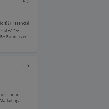
4 ago
ior
Presencial
cial VAGA:
BA Estamos em
4 ago
ino superior
Marketing,