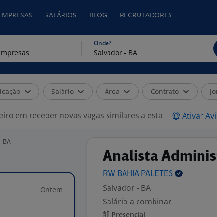
 EMPRESAS
SALÁRIOS
BLOG
RECRUTADORES
Onde?
icação
Salário
Área
Contrato
Jo
eiro em receber novas vagas similares a esta
Ativar Av
- BA
Analista Adminis
RW BAHIA
PALETES
Salvador - BA
Ontem
Salário a combinar
Presencial