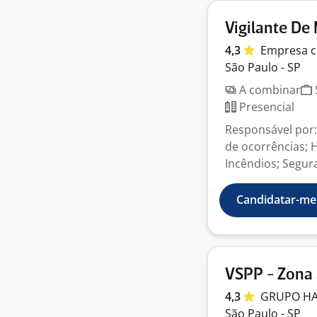
Vigilante De
4,3
Empresa
c
São Paulo - SP
A combinar
Presencial
Responsável por:
de ocorrências; 
Incêndios; Segura
Candidatar-me
VSPP - Zona 
4,3
GRUPO
H
São Paulo - SP