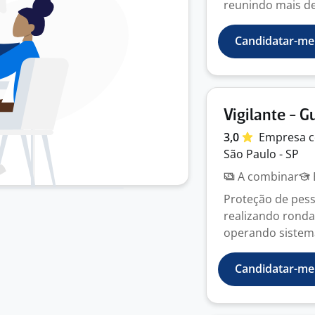
reunindo mais de
Candidatar-me
Vigilante - 
3,0
Empresa
c
São Paulo - SP
A combinar
Proteção de pess
realizando ronda
operando sistema
Candidatar-me