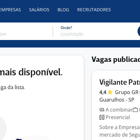
 EMPRESAS
SALÁRIOS
BLOG
RECRUTADORES
Onde?
Vagas publica
mais disponível.
Vigilante Pa
ga da lista.
4,4
Grupo
GR
Guarulhos - SP
A combinar
Presencial
Sobre a Empresa
mercado de Segur