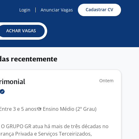
Cadastrar CV
Login
Anunciar Vagas
ACHAR VAGAS
das recentemente
Ontem
trimonial
Entre 3 e 5 anos
Ensino Médio (2º Grau)
 O GRUPO GR atua há mais de três décadas no
ança Privada e Serviços Terceirizados,