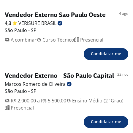
Clube Mais - programa de parcerias com descontos
exclusivos para colaboradores da Verisure;
4 ago
Vendedor Externo Sao Paulo Oeste
*Os planos de assistência médica, odontológica e
4,3
VERISURE
BRASIL
Wellhub poderão ter cobrança de mensalidade de
São Paulo - SP
acordo com a categoria escolhida.
A combinar
Curso Técnico
Presencial
Horário de trabalho
Segunda à sexta-feira das 08:30 as 18:00 e aos sábados
Candidatar-me
09:00 às 13:00
22 nov
Vendedor Externo - São Paulo Capital
Atenção! As vagas da Verisure são divulgadas somente
Marcos Romero de
Oliveira
em nossos canais oficiais (LinkedIn, Site de Carreiras,
São Paulo - SP
Pandapé, Catho, Vagas.com e Indeed). Nunca fazemos
R$ 2.000,00 a R$ 5.500,00
Ensino Médio (2º Grau)
cobranças nem pedimos dados bancários.
Presencial
Confirme sempre se o e-mail vem do domínio
@verisure.com.br ou pelo nosso Whatsapp oficial
Candidatar-me
11975791751