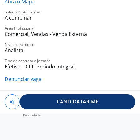
Abra o Mapa
Salário Bruto mensal
O que você precisa ter?
A combinar
Ensino Médio Completo (2º Grau);
CNH B Valida;
Área Profissional
Comercial, Vendas - Venda Externa
Carro;
Nível hierárquico
Analista
Benefícios
Tipo de contrato e Jornada
Comissão atrativo sem limites, R$ 5 à R$ 6 mil reais +
Efetivo – CLT. Período Integral.
Salário Fixo.
Denunciar vaga
Vale Refeição ou Alimentação
Auxilio Combustível;
Premiações;
CANDIDATAR-ME
Celular Corporativo;
Plano de Carreira;
Seguro de Vida Sulamérica;
Plano de Assistência Médica AMIL;
Plano Odontológico Sulamérica;