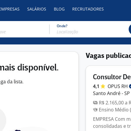
 EMPRESAS
SALÁRIOS
BLOG
RECRUTADORES
Onde?
Vagas publica
mais disponível.
Consultor D
ga da lista.
4,1
OPUS
RH
Santo André - SP
R$ 2.165,00 a 
Ensino Médio (
EMPRESA Com mai
consolidadas e tr