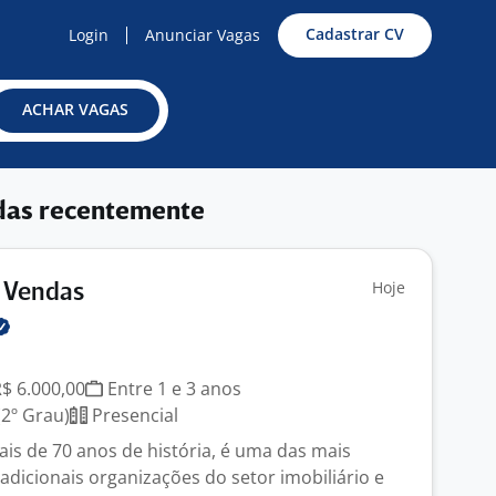
Cadastrar CV
Login
Anunciar Vagas
ACHAR VAGAS
das recentemente
Hoje
e Vendas
R$ 6.000,00
Entre 1 e 3 anos
2º Grau)
Presencial
s de 70 anos de história, é uma das mais
adicionais organizações do setor imobiliário e