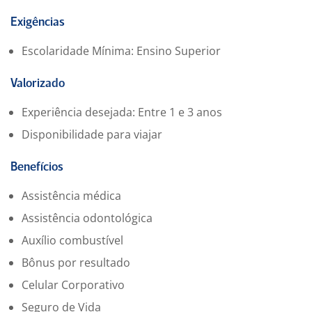
Alimentar o sistema da empresa com todas as
informações corretas de cada led
Exigências
Realizar atendimento a clientes, negocia preço, prazo,
Escolaridade Mínima: Ensino Superior
condições de pagamento e descontos da venda.
Orientar os clientes quanto às especificações dos
Valorizado
produtos e/ou serviços.
Controlar os pedidos dos clientes, qualidade dos
Experiência desejada: Entre 1 e 3 anos
produtos e prazo de entrega estabelecido
Disponibilidade para viajar
Benefícios
Assistência médica
Assistência odontológica
Auxílio combustível
Bônus por resultado
Celular Corporativo
Seguro de Vida