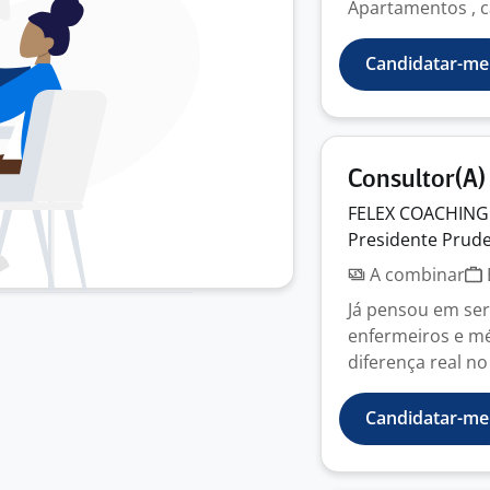
Apartamentos , ca
Candidatar-me
Consultor(A)
FELEX COACHING
Presidente Prude
A combinar
Já pensou em ser
enfermeiros e mé
diferença real no
Candidatar-me