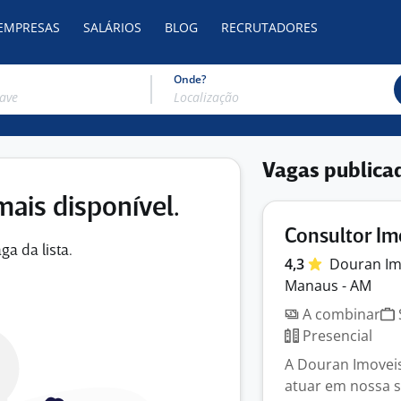
 EMPRESAS
SALÁRIOS
BLOG
RECRUTADORES
Onde?
Vagas publica
mais disponível.
Consultor Im
ga da lista.
4,3
Douran
Im
Manaus - AM
A combinar
Presencial
A Douran Imoveis
atuar em nossa s