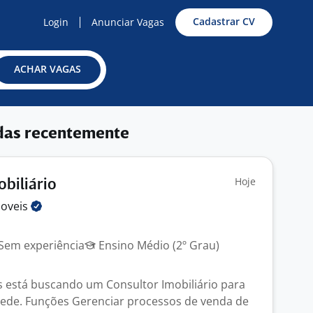
Cadastrar CV
Login
Anunciar Vagas
ACHAR VAGAS
das recentemente
Hoje
obiliário
oveis
Sem experiência
Ensino Médio (2º Grau)
 está buscando um Consultor Imobiliário para
ede. Funções Gerenciar processos de venda de