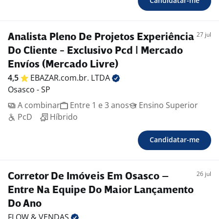
Candidatar-me
27 jul
Analista Pleno De Projetos Experiência
Do Cliente - Exclusivo Pcd | Mercado
Envíos (Mercado Livre)
4,5
EBAZAR.com.br.
LTDA
Osasco - SP
A combinar
Entre 1 e 3 anos
Ensino Superior
PcD
Híbrido
Candidatar-me
26 jul
Corretor De Imóveis Em Osasco –
Entre Na Equipe Do Maior Lançamento
Do Ano
FLOW &
VENDAS