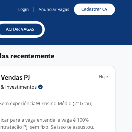
Cadastrar CV
Login
Anunciar Vagas
ACHAR VAGAS
das recentemente
Hoje
 Vendas PJ
s &
Investimentos
Sem experiência
Ensino Médio (2º Grau)
licar para a vaga entenda: a vaga é 100%
tratação PJ, sem fixo. Se isso te assustou,