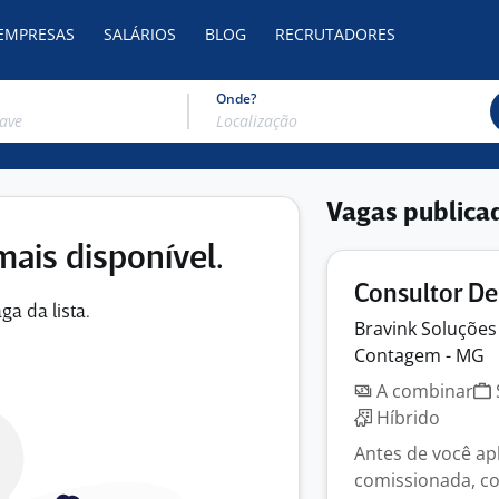
 EMPRESAS
SALÁRIOS
BLOG
RECRUTADORES
Onde?
Vagas publica
mais disponível.
Consultor De
ga da lista.
Bravink Soluçõe
Contagem - MG
A combinar
Híbrido
Antes de você ap
comissionada, con