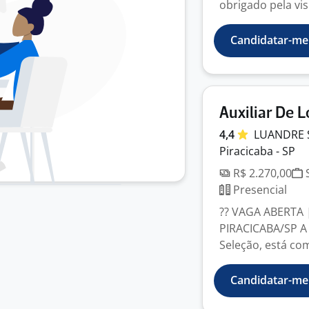
obrigado pela visit
Candidatar-me
Auxiliar De L
4,4
LUANDRE 
Piracicaba - SP
R$ 2.270,00
S
Presencial
?? VAGA ABERTA 
PIRACICABA/SP A
Seleção, está co
Candidatar-me