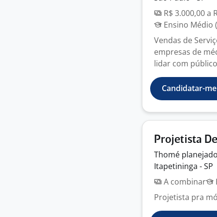
R$ 3.000,00 a 
Ensino Médio (
Vendas de Serviç
empresas de médi
lidar com público 
Candidatar-me
Projetista D
Thomé
planejad
Itapetininga - SP
A combinar
Projetista pra m