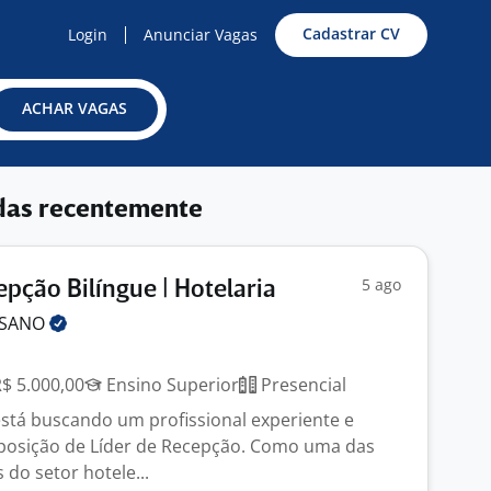
Cadastrar CV
Login
Anunciar Vagas
ACHAR VAGAS
das recentemente
5 ago
epção Bilíngue | Hotelaria
ASANO
R$ 5.000,00
Ensino Superior
Presencial
stá buscando um profissional experiente e
 posição de Líder de Recepção. Como uma das
 do setor hotele...