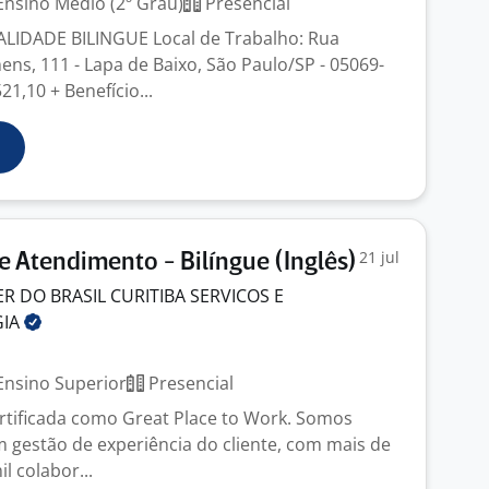
nsino Médio (2º Grau)
Presencial
IDADE BILINGUE Local de Trabalho: Rua
ns, 111 - Lapa de Baixo, São Paulo/SP - 05069-
21,10 + Benefício...
21 jul
e Atendimento - Bilíngue (Inglês)
 DO BRASIL CURITIBA SERVICOS E
GIA
nsino Superior
Presencial
rtificada como Great Place to Work. Somos
m gestão de experiência do cliente, com mais de
l colabor...