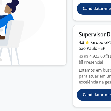
Candidatar-me
Supervisor D
4,3
Grupo
GP
São Paulo - SP
R$ 4.923,00
E
Presencial
Estamos em busca
para atuar em um
excelência na ges
Candidatar-me