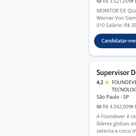
R$ 3.521,00
E
MONITOR DE QUAL
Werner Von Sieme
010 Salário: R$ 35
Candidatar-me
Supervisor D
4,2
FOUNDEVER
TECNOLO
São Paulo - SP
R$ 4.042,00
E
A Foundever é ce
líderes globais e
setenta e cinco mi