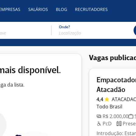
 EMPRESAS
SALÁRIOS
BLOG
RECRUTADORES
Onde?
Vagas publica
mais disponível.
Empacotador
ga da lista.
Atacadão
4,4
ATACADA
Todo Brasil
R$ 2.000,00
S
PcD
Prese
Introdução: Est