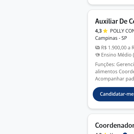
Auxiliar De 
4,3
POLLY CO
Campinas - SP
R$ 1.900,00 a 
Ensino Médio (
Funções: Gerenci
alimentos Coorde
Acompanhar padrõ
Candidatar-me
Coordenador