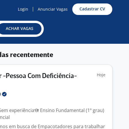
Cadastrar CV
Login
Anunciar Vagas
ACHAR VAGAS
das recentemente
Hoje
 -Pessoa Com Deficiência-
O
em experiência
Ensino Fundamental (1º grau)
ncial
amos em busca de Empacotadores para trabalhar