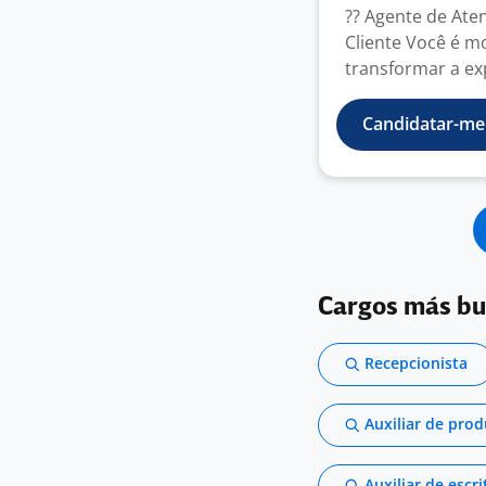
?? Agente de Ate
Cliente Você é mo
transformar a exp
Candidatar-me
Cargos más b
Recepcionista
Auxiliar de pro
Auxiliar de escri