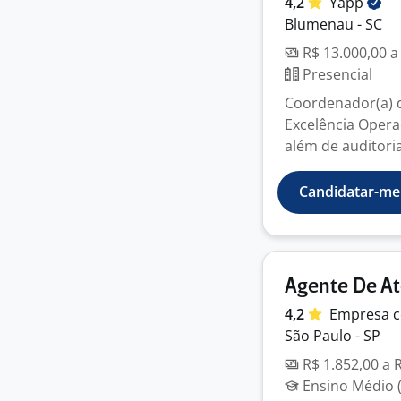
4,2
Yapp
Blumenau - SC
R$ 13.000,00 a
Presencial
Coordenador(a) d
Excelência Opera
além de auditoria
Candidatar-me
Agente De At
4,2
Empresa
c
São Paulo - SP
R$ 1.852,00 a 
Ensino Médio (