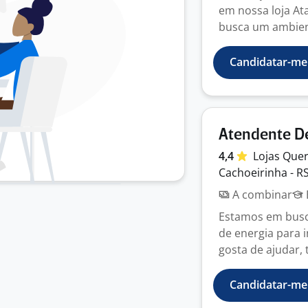
em nossa loja A
busca um ambient
Candidatar-me
Atendente De
4,4
Lojas Que
Cachoeirinha - R
A combinar
Estamos em busca
de energia para 
gosta de ajudar, t
Candidatar-me