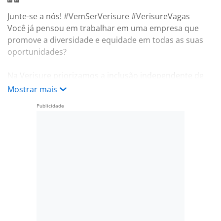
Junte-se a nós! #VemSerVerisure #VerisureVagas
Você já pensou em trabalhar em uma empresa que
promove a diversidade e equidade em todas as suas
oportunidades?
Na Verisure priorizamos a inclusão independente de
sexo, raça, orientação sexual, religião, nacionalidade,
Mostrar mais
idade, deficiência etc.
Somos apaixonados pelo que fazemos, nosso
ambiente de trabalho é dinâmico, oferecendo
oportunidades de desenvolvimento e crescimento!
E pelo sexto ano consecutivo a Verisure é considerada
uma das melhores empresas para se trabalhar no
Brasil.
Fique por dentro!