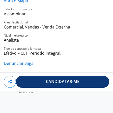
empresa, apresentação dos produtos, negociação,
Abra o Mapa
fechamento de vendas e instalação.
Salário Bruto mensal
A combinar
O que você precisa ter?
Área Profissional
Ensino Médio Completo (2º Grau);
Comercial, Vendas - Venda Externa
CNH Valida;
Nível hierárquico
Veículo próprio;
Analista
Benefícios
Tipo de contrato e Jornada
Efetivo – CLT. Período Integral.
Comissão atrativo sem limites, R$ 5 à R$ 6 mil reais +
Denunciar vaga
Salário Fixo.
Vale Refeição ou Alimentação
Auxilio Combustível;
CANDIDATAR-ME
Premiações;
Celular Corporativo;
Plano de Carreira;
Seguro de Vida Sulamérica;
Plano de Assistência Médica AMIL;