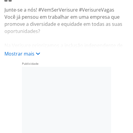
Junte-se a nós! #VemSerVerisure #VerisureVagas
Você já pensou em trabalhar em uma empresa que
promove a diversidade e equidade em todas as suas
oportunidades?
Na Verisure priorizamos a inclusão independente de
sexo, raça, orientação sexual, religião, nacionalidade,
Mostrar mais
idade, deficiência etc.
Somos apaixonados pelo que fazemos, nosso
ambiente de trabalho é dinâmico, oferecendo
oportunidades de desenvolvimento e crescimento!
E pelo sexto ano consecutivo a Verisure é considerada
uma das melhores empresas para se trabalhar no
Brasil.
Fique por dentro!