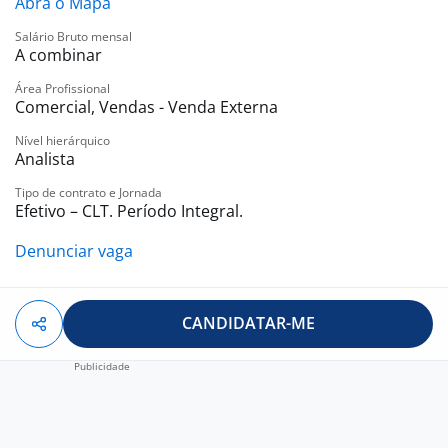
empresa, apresentação dos produtos, negociação,
Abra o Mapa
fechamento de vendas e instalação.
Salário Bruto mensal
A combinar
O que você precisa ter?
Área Profissional
Ensino Médio Completo (2º Grau);
Comercial, Vendas - Venda Externa
CNH Valida;
Nível hierárquico
Veículo próprio;
Analista
Benefícios
Tipo de contrato e Jornada
Efetivo – CLT. Período Integral.
Comissão atrativo sem limites, R$ 5 à R$ 6 mil reais +
Denunciar vaga
Salário Fixo.
Vale Refeição ou Alimentação
Auxilio Combustível;
CANDIDATAR-ME
Premiações;
Celular Corporativo;
Plano de Carreira;
Seguro de Vida Sulamérica;
Plano de Assistência Médica AMIL;