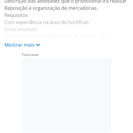
Descrição das atividades que o profissional irá realizar
Reposição e organização de mercadorias.
Requisitos
Com experiência na área de hortifruti.
Início imediato.
Residir próximo São Bernardo do Campo - SP
Benefícios:
Mostrar mais
-. Vale transporte convênio médico e odontológico
convênio farmácia convênio com supermercado
-. seguro de vida.