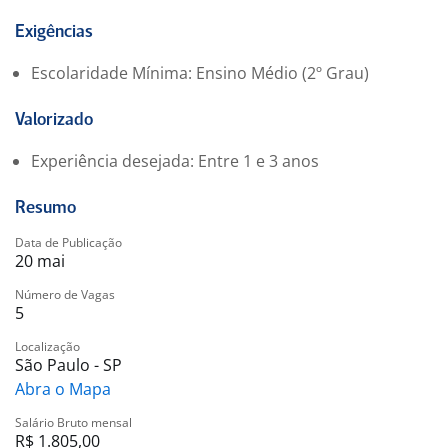
• Coleta de informações de mercado no PDV
• Garantir o padrão de execução em loja
Exigências
? Requisitos:
Escolaridade Mínima: Ensino Médio (2º Grau)
• Não é necessário experiência
• Proatividade e organização
Valorizado
• Boa comunicação e relacionamento em loja
• Celular Android
Experiência desejada: Entre 1 e 3 anos
• Disponibilidade para atuar com roteiro
Benefícios:
Resumo
-. vt
Data de Publicação
-. vr
20 mai
-. va
Número de Vagas
-. ajuda de custo
5
Localização
São Paulo - SP
Abra o Mapa
Salário Bruto mensal
R$ 1.805,00