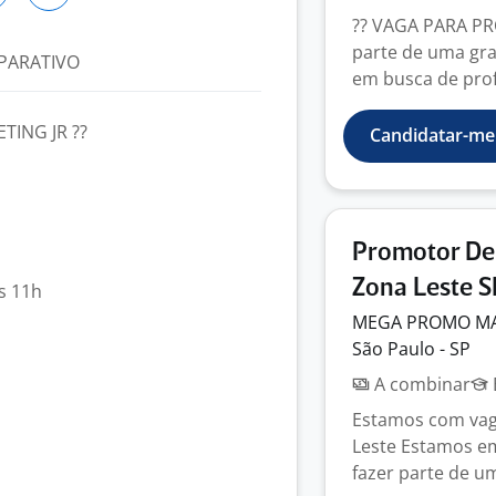
?? VAGA PARA PR
parte de uma gr
PARATIVO
em busca de profi
TING JR ??
Candidatar-me
Promotor De 
Zona Leste S
s 11h
MEGA PROMO MA
São Paulo - SP
A combinar
Estamos com vag
Leste Estamos e
fazer parte de um