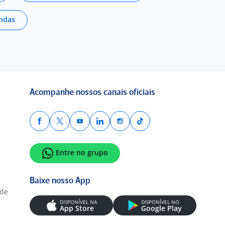
ndas
Acompanhe nossos canais oficiais
Entre no grupo
Baixe nosso App
ade
DISPONÍVEL NA
DISPONÍVEL NO
App Store
Google Play