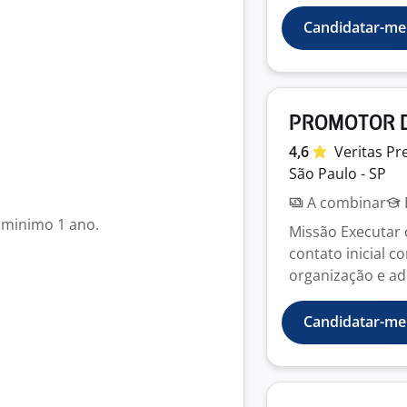
Candidatar-me
PROMOTOR D
4,6
Veritas
Pr
São Paulo - SP
A combinar
 minimo 1 ano.
Missão Executar 
contato inicial c
organização e ad
Candidatar-me