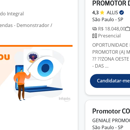
PROMOTOR D
4,3
ALLIS
odo Integral
São Paulo - SP
endas - Demonstrador /
R$ 18.048,00
Presencial
OPORTUNIDADE 
PROMOTOR (A) MO
?? ??ZONA OESTE 
- DAS ...
Candidatar-me
Promotor CO
GENIALE PROMO
São Paulo - SP