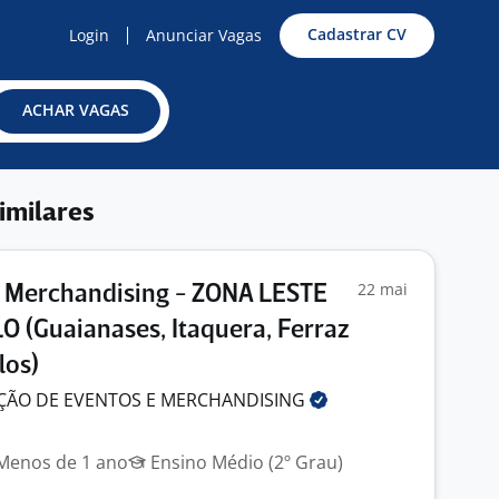
Cadastrar CV
Login
Anunciar Vagas
ACHAR VAGAS
imilares
22 mai
 Merchandising - ZONA LESTE
 (Guaianases, Itaquera, Ferraz
los)
ÇÃO DE EVENTOS E
MERCHANDISING
enos de 1 ano
Ensino Médio (2º Grau)