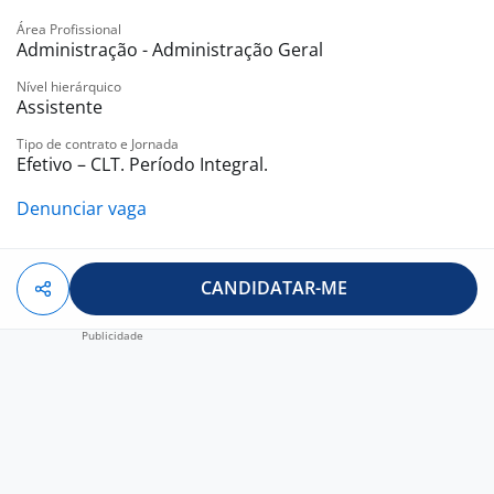
-. TOTAL PASS
Área Profissional
-. VALE TRANSPORTE
Administração - Administração Geral
-. VALE REFEIÇÃO
Nível hierárquico
-. CONVÊNIO MÉDICO
Assistente
-. CONVÊNIO ODONTOLÓGICO
Tipo de contrato e Jornada
Efetivo – CLT. Período Integral.
Denunciar vaga
CANDIDATAR-ME