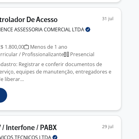
31 jul
trolador De Acesso
IENCE ASSESSORIA COMERCIAL
LTDA
J
R$ 1.800,00
Menos de 1 ano
ricular / Profissionalizante
Presencial
Cadastro: Registrar e conferir documentos de
erviço, equipes de manutenção, entregadores e
e liberar...
29 jul
 / Interfone / PABX
RVIÇOS TECNICOS
LTDA