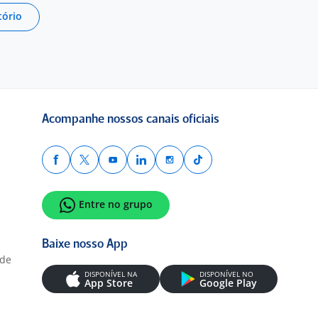
tório
Acompanhe nossos canais oficiais
Entre no grupo
Baixe nosso App
ade
DISPONÍVEL NA
DISPONÍVEL NO
App Store
Google Play