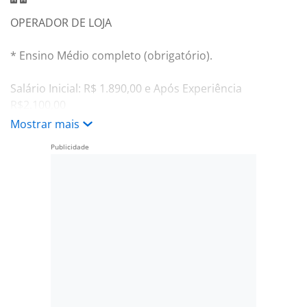
OPERADOR DE LOJA
* Ensino Médio completo (obrigatório).
Salário Inicial: R$ 1.890,00 e Após Experiência
R$2.100,00
Mostrar mais
Benefícios: Vale Alimentação (369,00 por mês), Vale
transporte, Convênio Médico, Assistência
Odontológico, Seguro de Vida+Variável de acordo com
o batimento de meta
Escala de trabalho: 6x1 – 14h00 ás 22h20.