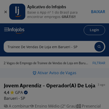
Aplicativo do Infojobs
BAIXAR
Baixe o App nº 1 do Brasil para
encontrar empregos
GRÁTIS!!
Login
2
FILTRAR
Vagas de Emprego de Trainee de Vendas de Loja em Barueri - SP
Ativar Aviso de Vagas
3 ago
Jovem Aprendiz - Operador(A) De Loja
4,4
GPA
Barueri - SP
A combinar
Ensino Médio (2º Grau)
Presencial