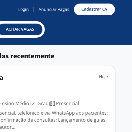
Cadastrar CV
Login
Anunciar Vagas
ACHAR VAGAS
das recentemente
Hoje
ta
Ensino Médio (2º Grau)
Presencial
encial, telefônico e via WhatsApp aos pacientes;
onfirmação de consultas; Lançamento de guias
autor...