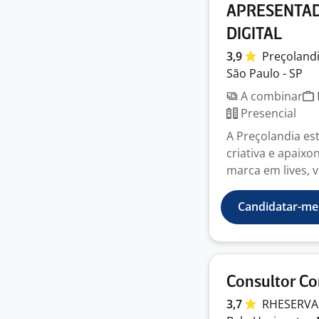
APRESENTAD
DIGITAL
3,9
Preçoland
São Paulo - SP
A combinar
Presencial
A Preçolandia es
criativa e apaix
marca em lives, v
Candidatar-me
Consultor Co
3,7
RHESERV