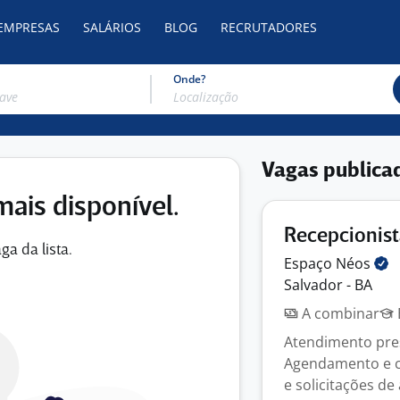
 EMPRESAS
SALÁRIOS
BLOG
RECRUTADORES
Onde?
Vagas publica
mais disponível.
Recepcionis
ga da lista.
Espaço
Néos
Salvador - BA
A combinar
Atendimento pres
Agendamento e c
e solicitações de 