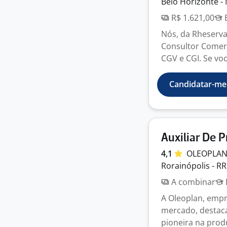
Belo Horizonte -
R$ 1.621,00
E
Nós, da Rheserva
Consultor Comerc
CGV e CGI. Se voc
Candidatar-me
Auxiliar De 
4,1
OLEOPLA
Rorainópolis - RR
A combinar
A Oleoplan, empr
mercado, destaca
pioneira na produ