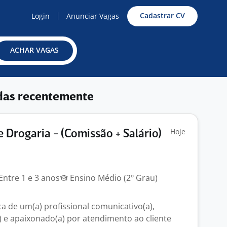
Cadastrar CV
Login
Anunciar Vagas
ACHAR VAGAS
das recentemente
Hoje
 Drogaria - (Comissão + Salário)
Entre 1 e 3 anos
Ensino Médio (2º Grau)
 de um(a) profissional comunicativo(a),
e apaixonado(a) por atendimento ao cliente