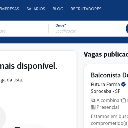
 EMPRESAS
SALÁRIOS
BLOG
RECRUTADORES
Onde?
Vagas publica
mais disponível.
Balconista De
ga da lista.
Futura
Farma
Sorocaba - SP
A combinar
Presencial
Estamos em busca
comprometido(a) 