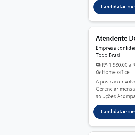
Candidatar-me
Atendente D
Empresa
confide
Todo Brasil
R$ 1.980,00 a 
Home office
A posição envolv
Gerenciar mensag
soluções Acompan
Candidatar-me