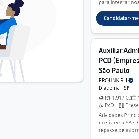
para integrar nos
Candidatar-me
Auxiliar Admi
PCD (Empres
São Paulo
PROLINK
RH
Diadema - SP
R$ 1.917,00
M
PcD
Prese
Atividades Princ
no sistema SAP. 
repasse de infor