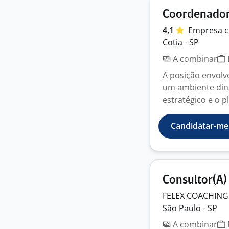
Coordenador
4,1
Empresa
c
Cotia - SP
A combinar
A posição envolv
um ambiente din
estratégico e o pl
Candidatar-me
Consultor(A)
FELEX COACHING
São Paulo - SP
A combinar