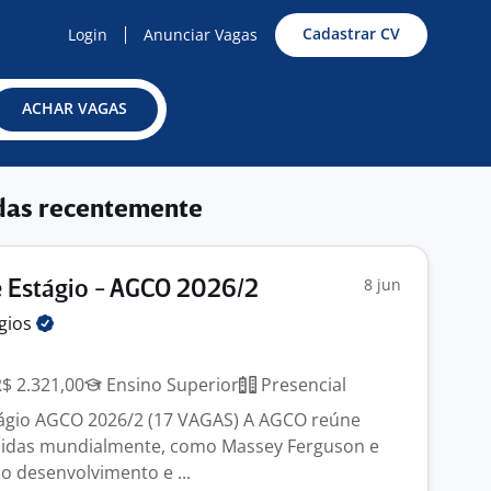
Cadastrar CV
Login
Anunciar Vagas
ACHAR VAGAS
das recentemente
8 jun
 Estágio - AGCO 2026/2
gios
R$ 2.321,00
Ensino Superior
Presencial
ágio AGCO 2026/2 (17 VAGAS) A AGCO reúne
idas mundialmente, como Massey Ferguson e
o desenvolvimento e ...