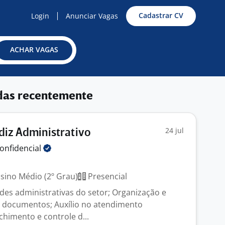
Cadastrar CV
Login
Anunciar Vagas
ACHAR VAGAS
das recentemente
24 jul
iz Administrativo
onfidencial
sino Médio (2º Grau)
Presencial
ades administrativas do setor; Organização e
 documentos; Auxílio no atendimento
chimento e controle d...