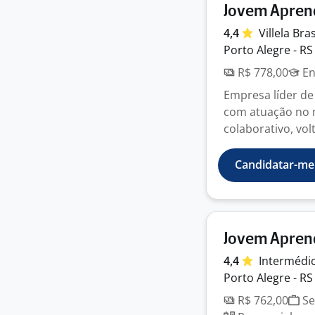
Jovem Apren
4,4
Villela Bra
Porto Alegre - RS
R$ 778,00
En
Empresa líder de
com atuação no 
colaborativo, vol
Candidatar-me
Jovem Aprend
4,4
Intermédi
Porto Alegre - RS
R$ 762,00
Se