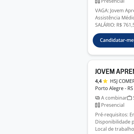
Presencial
VAGA: Jovem Apr
Assistência Médi
SALÁRIO: R$ 761,5
Candidatar-me
JOVEM APRE
4,4
HSJ COME
Porto Alegre - RS
A combinar
Presencial
Pré-requisitos: 
Disponibilidade 
Local de trabalho