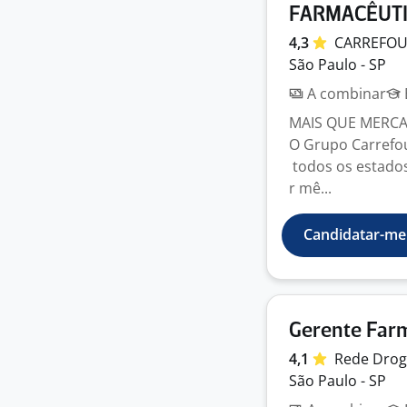
FARMACÊUTI
4,3
CARREFO
São Paulo - SP
A combinar
MAIS QUE MERC
O Grupo Carrefour
todos os estados
r mê...
Candidatar-me
Gerente Farm
4,1
Rede Dro
São Paulo - SP