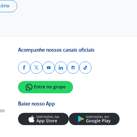
tório
Acompanhe nossos canais oficiais
Entre no grupo
Baixe nosso App
ade
DISPONÍVEL NA
DISPONÍVEL NO
App Store
Google Play