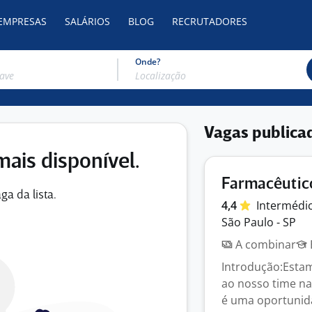
 EMPRESAS
SALÁRIOS
BLOG
RECRUTADORES
Onde?
Vagas publica
mais disponível.
Farmacêutic
ga da lista.
4,4
Intermédi
São Paulo - SP
A combinar
Introdução:Esta
ao nosso time na
é uma oportunida