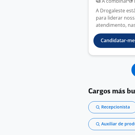
A combinar
A Drogaleste est
para liderar noss
atendimento, nas 
Candidatar-me
Cargos más b
Recepcionista
Auxiliar de pro