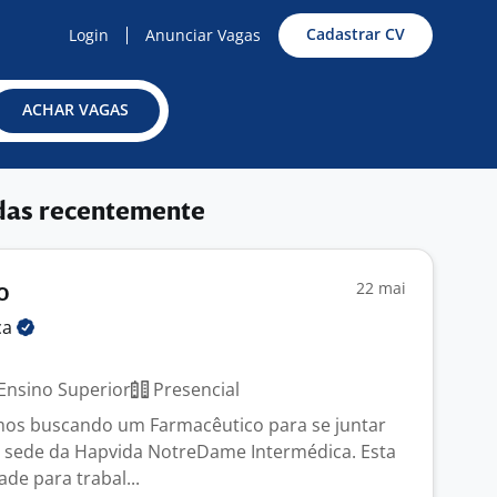
Cadastrar CV
Login
Anunciar Vagas
ACHAR VAGAS
das recentemente
22 mai
o
ca
Ensino Superior
Presencial
mos buscando um Farmacêutico para se juntar
 sede da Hapvida NotreDame Intermédica. Esta
de para trabal...