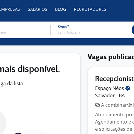
 EMPRESAS
SALÁRIOS
BLOG
RECRUTADORES
Onde?
Vagas publica
mais disponível.
Recepcionis
ga da lista.
Espaço
Néos
Salvador - BA
A combinar
Atendimento pres
Agendamento e c
e solicitações de 