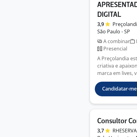
APRESENTAD
DIGITAL
3,9
Preçoland
São Paulo - SP
A combinar
Presencial
A Preçolandia es
criativa e apaix
marca em lives, v
Candidatar-me
Consultor Co
3,7
RHESERV