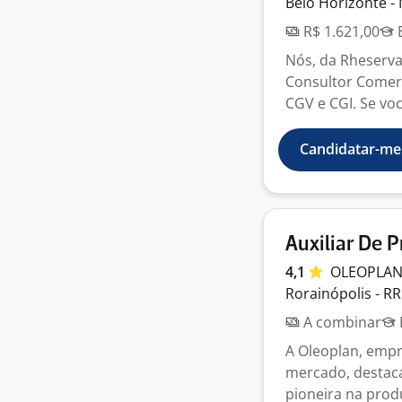
Belo Horizonte -
R$ 1.621,00
E
Nós, da Rheserva
Consultor Comerc
CGV e CGI. Se voc
Candidatar-me
Auxiliar De 
4,1
OLEOPLA
Rorainópolis - RR
A combinar
A Oleoplan, empr
mercado, destaca
pioneira na produ