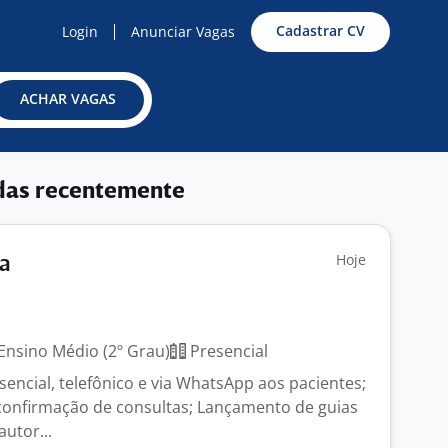
Cadastrar CV
Login
Anunciar Vagas
ACHAR VAGAS
das recentemente
Hoje
ta
Ensino Médio (2º Grau)
Presencial
encial, telefônico e via WhatsApp aos pacientes;
onfirmação de consultas; Lançamento de guias
autor...