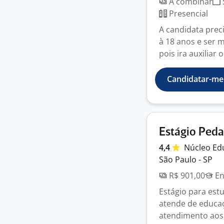
A combinar
Presencial
A candidata prec
à 18 anos e ser 
pois ira auxiliar o
Candidatar-me
Estágio Ped
4,4
Núcleo Ed
São Paulo - SP
R$ 901,00
En
Estágio para est
atende de educaç
atendimento aos 