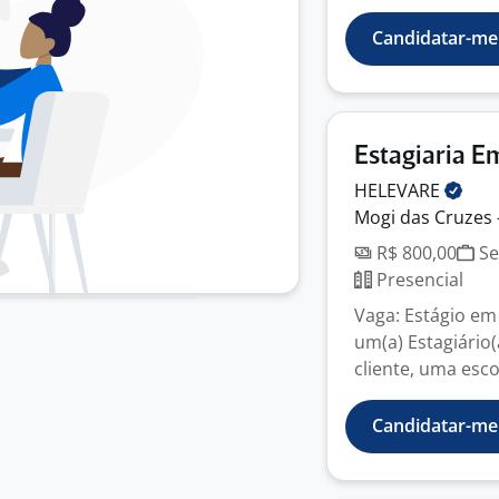
Candidatar-me
Estagiaria E
HELEVARE
Mogi das Cruzes 
R$ 800,00
Se
Presencial
Vaga: Estágio em
um(a) Estagiário
cliente, uma esco
Candidatar-me