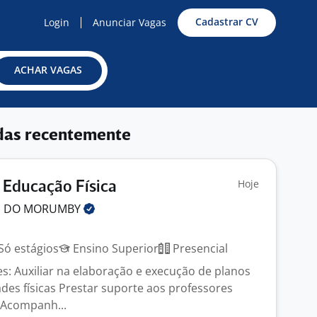
Cadastrar CV
Login
Anunciar Vagas
ACHAR VAGAS
das recentemente
Hoje
) Educação Física
S DO
MORUMBY
Só estágios
Ensino Superior
Presencial
s: Auxiliar na elaboração e execução de planos
ades físicas Prestar suporte aos professores
 Acompanh...