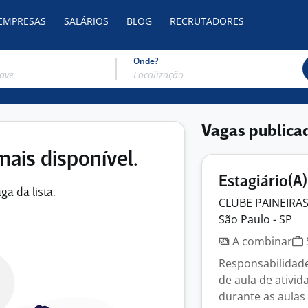
 EMPRESAS
SALÁRIOS
BLOG
RECRUTADORES
Onde?
Vagas publica
mais disponível.
Estagiário(A
ga da lista.
CLUBE PAINEIRA
São Paulo - SP
A combinar
Responsabilidade
de aula de ativid
durante as aulas