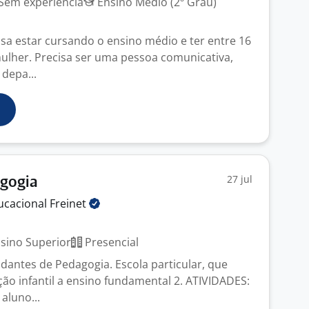
Sem experiência
Ensino Médio (2º Grau)
isa estar cursando o ensino médio e ter entre 16
mulher. Precisa ser uma pessoa comunicativa,
 depa...
27 jul
agogia
ucacional
Freinet
sino Superior
Presencial
udantes de Pedagogia. Escola particular, que
ão infantil a ensino fundamental 2. ATIVIDADES:
aluno...