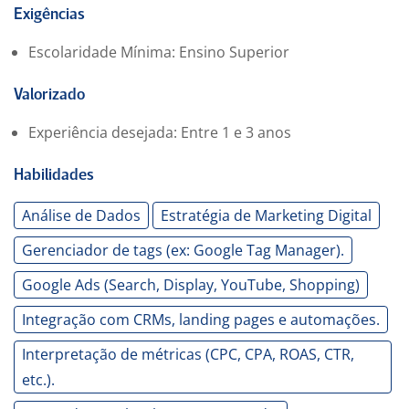
ROAS, CTR, entre outras.
Exigências
Integração com CRMs, landing pages e automações é
Escolaridade Mínima: Ensino Superior
um diferencial importante, assim como o
conhecimento em pixel de rastreamento e eventos
Valorizado
personalizados.
Experiência desejada: Entre 1 e 3 anos
Habilidades
Análise de Dados
Estratégia de Marketing Digital
Gerenciador de tags (ex: Google Tag Manager).
Google Ads (Search, Display, YouTube, Shopping)
Integração com CRMs, landing pages e automações.
Interpretação de métricas (CPC, CPA, ROAS, CTR,
etc.).