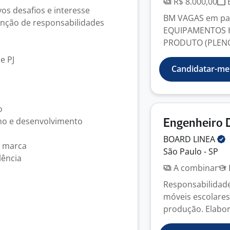
R$ 8.000,00
E
os desafios e interesse
BM VAGAS em pa
nção de responsabilidades
EQUIPAMENTOS H
PRODUTO (PLENO),
e PJ
Candidatar-me
o
mo e desenvolvimento
Engenheiro 
BOARD
LINEA
a marca
São Paulo - SP
lência
A combinar
Responsabilidade
móveis escolares
produção. Elabora