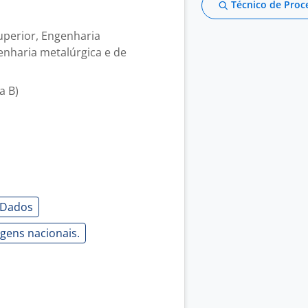
Técnico de Proc
uperior, Engenharia
enharia metalúrgica e de
a B)
e Dados
agens nacionais.