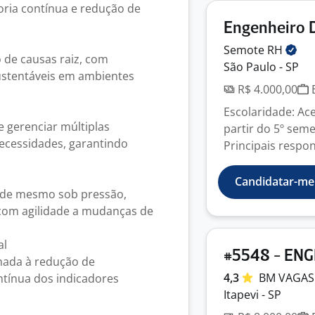
ria contínua e redução de
Engenheiro 
Semote
RH
o de causas raiz, com
São Paulo - SP
sustentáveis em ambientes
R$ 4.000,00
E
Escolaridade: Ac
e gerenciar múltiplas
partir do 5º sem
ecessidades, garantindo
Principais respon
Candidatar-me
ade mesmo sob pressão,
 com agilidade a mudanças de
al
#5548 - EN
nada à redução de
4,3
BM VAGAS
ntínua dos indicadores
Itapevi - SP