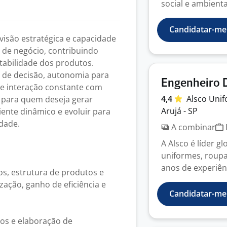
social e ambiental
Candidatar-me
visão estratégica e capacidade
s de negócio, contribuindo
ntabilidade dos produtos.
a de decisão, autonomia para
Engenheiro 
e interação constante com
4,4
Alsco
Uni
 para quem deseja gerar
Arujá - SP
ente dinâmico e evoluir para
dade.
A combinar
A Alsco é líder g
uniformes, roupa
anos de experiênc
os, estrutura de produtos e
ação, ganho de eficiência e
Candidatar-me
os e elaboração de