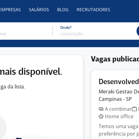
 EMPRESAS
SALÁRIOS
BLOG
RECRUTADORES
Onde?
Vagas publica
mais disponível.
Desenvolvedo
ga da lista.
Meraki Gestao D
Campinas - SP
A combinar
Home office
Temos uma vaga p
preferência por 