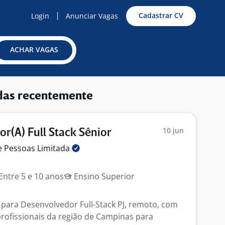
Cadastrar CV
Login
Anunciar Vagas
ACHAR VAGAS
das recentemente
10 jun
r(A) Full Stack Sênior
e Pessoas
Limitada
Entre 5 e 10 anos
Ensino Superior
ara Desenvolvedor Full-Stack PJ, remoto, com
profissionais da região de Campinas para