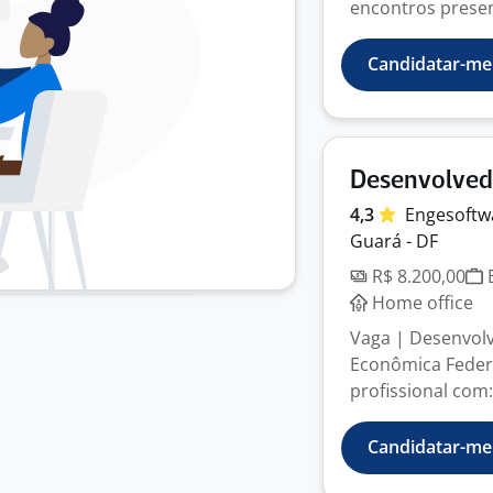
encontros presenc
Candidatar-me
Desenvolvedo
4,3
Engesoftw
Guará - DF
R$ 8.200,00
E
Home office
Vaga | Desenvolve
Econômica Feder
profissional com:
Candidatar-me