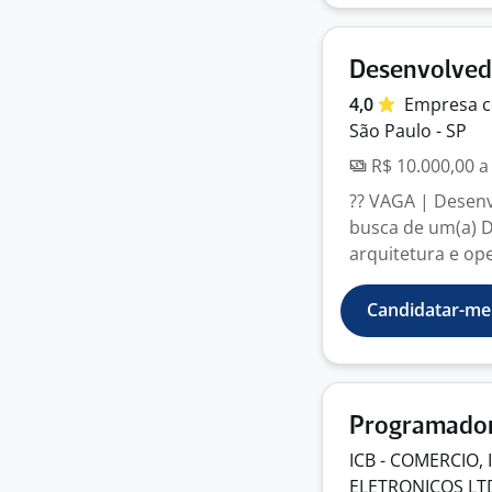
Desenvolved
4,0
Empresa
c
São Paulo - SP
R$ 10.000,00 a
?? VAGA | Desen
busca de um(a) D
arquitetura e ope
Candidatar-me
Programado
ICB - COMERCIO
ELETRONICOS
LT