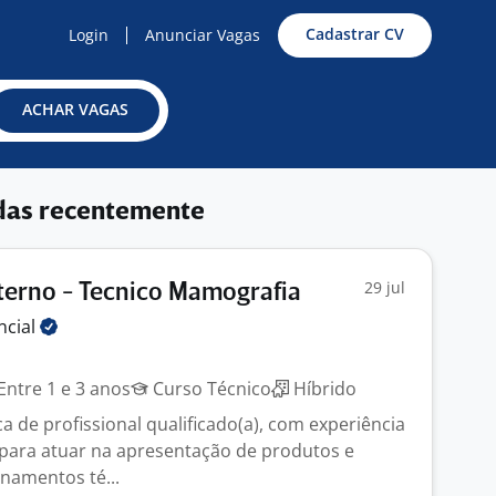
Cadastrar CV
Login
Anunciar Vagas
ACHAR VAGAS
das recentemente
29 jul
terno - Tecnico Mamografia
ncial
Entre 1 e 3 anos
Curso Técnico
Híbrido
 de profissional qualificado(a), com experiência
para atuar na apresentação de produtos e
inamentos té...