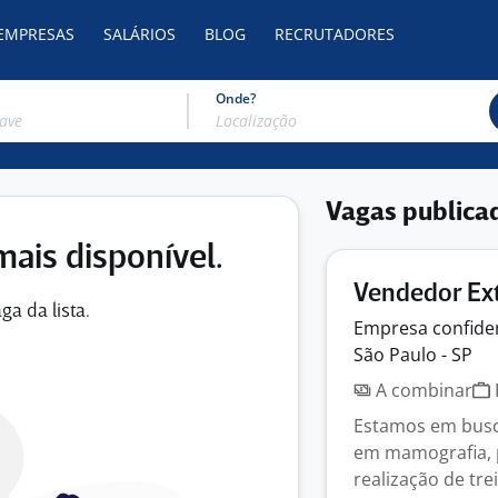
 EMPRESAS
SALÁRIOS
BLOG
RECRUTADORES
Onde?
Vagas publica
mais disponível.
Vendedor Ex
ga da lista.
Empresa
confide
São Paulo - SP
A combinar
Estamos em busca
em mamografia, 
realização de tre