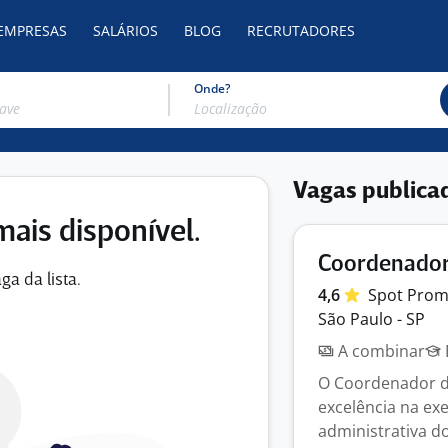
 EMPRESAS
SALÁRIOS
BLOG
RECRUTADORES
Onde?
Vagas publica
mais disponível.
Coordenador
ga da lista.
4,6
Spot
Pro
São Paulo - SP
A combinar
O Coordenador de
excelência na ex
administrativa do