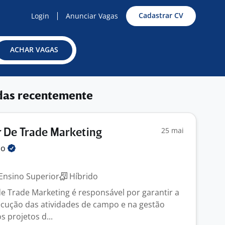
Cadastrar CV
Login
Anunciar Vagas
ACHAR VAGAS
das recentemente
25 mai
 De Trade Marketing
mo
Ensino Superior
Híbrido
 Trade Marketing é responsável por garantir a
ecução das atividades de campo e na gestão
s projetos d...