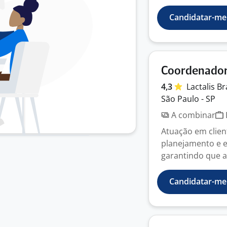
Candidatar-me
Coordenador
4,3
Lactalis
Br
São Paulo - SP
A combinar
Atuação em clien
planejamento e e
garantindo que as 
Candidatar-me