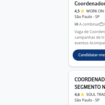
Coordenador
4,5
WORK
ON
São Paulo - SP
A combinar
Vaga de Coorden
campanhas de tr
eventos Acompan
Candidatar-me
COORDENADO
SEGMENTO N
4,6
SOUL TRA
São Paulo - SP