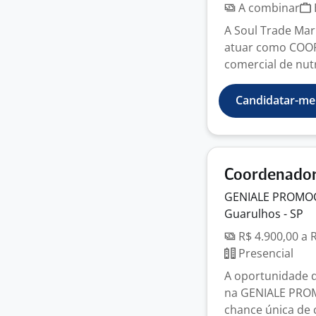
A combinar
A Soul Trade Mar
atuar como COO
comercial de nutr
Candidatar-me
Coordenador
GENIALE PROMO
Guarulhos - SP
R$ 4.900,00 a 
Presencial
A oportunidade 
na GENIALE PRO
chance única de c