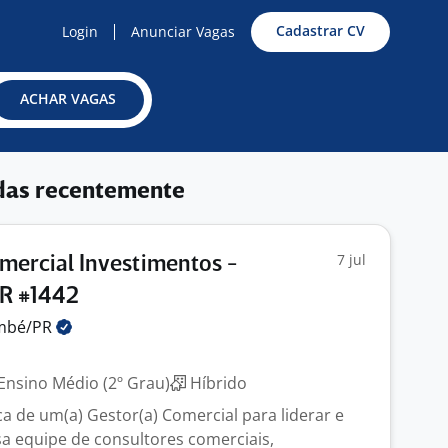
Cadastrar CV
Login
Anunciar Vagas
ACHAR VAGAS
das recentemente
7 jul
omercial Investimentos -
R #1442
mbé/PR
Ensino Médio (2º Grau)
Híbrido
 de um(a) Gestor(a) Comercial para liderar e
a equipe de consultores comerciais,