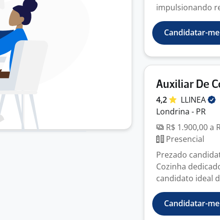
impulsionando re
Candidatar-me
Auxiliar De 
4,2
LLINEA
Londrina - PR
R$ 1.900,00 a 
Presencial
Prezado candidat
Cozinha dedicado
candidato ideal d
Candidatar-me