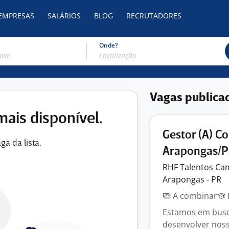
 EMPRESAS
SALÁRIOS
BLOG
RECRUTADORES
Onde?
Vagas publica
mais disponível.
Gestor (A) C
ga da lista.
Arapongas/P
RHF Talentos
Ca
Arapongas - PR
A combinar
Estamos em busca
desenvolver noss