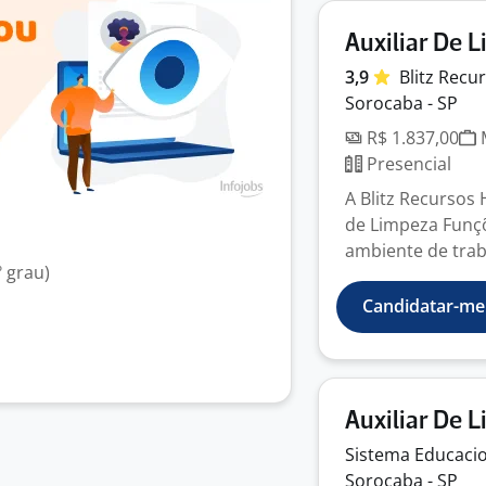
Auxiliar De 
3,9
Blitz Recu
Sorocaba - SP
R$ 1.837,00
M
Presencial
A Blitz Recursos
de Limpeza Funçõ
ambiente de traba
 grau)
Candidatar-me
Auxiliar De 
Sistema Educaci
Sorocaba - SP