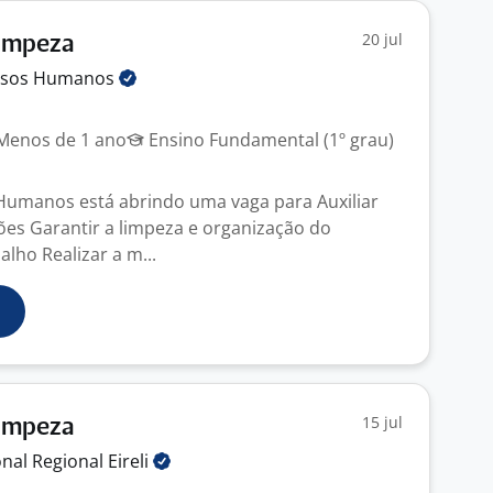
20 jul
Limpeza
rsos
Humanos
enos de 1 ano
Ensino Fundamental (1º grau)
 Humanos está abrindo uma vaga para Auxiliar
es Garantir a limpeza e organização do
lho Realizar a m...
15 jul
Limpeza
onal Regional
Eireli