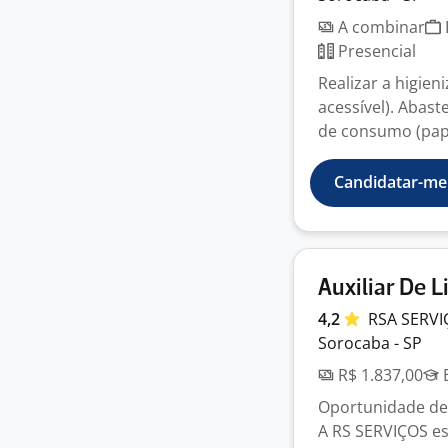
A combinar
Presencial
Realizar a higien
acessível). Abas
de consumo (pape
Candidatar-me
Auxiliar De 
4,2
RSA
SERV
Sorocaba - SP
R$ 1.837,00
E
Oportunidade de
A RS SERVIÇOS e