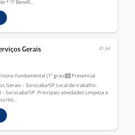
e * ?? Benefí...
21 jul
erviços Gerais
nsino Fundamental (1º grau)
Presencial
ços Gerais – Sorocaba/SP Local de trabalho:
al – Sorocaba/SP. Principais atividades Limpeza e
critó...