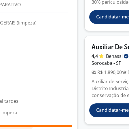
30% periculosidad
PARATIVO
Candidatar-me
ERAIS (limpeza)
Auxiliar De S
4,4
Benassi
Sorocaba - SP
R$ 1.890,00
E
Auxiliar de Servi
Distrito Industri
conservação de es
al tardes
Candidatar-me
 Limpeza