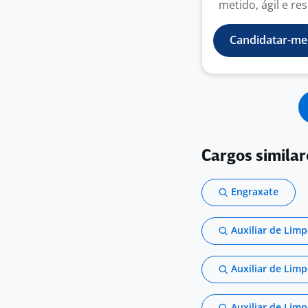
metido, ágil e re
Candidatar-me
Cargos simila
Engraxate
Auxiliar de Lim
Auxiliar de Lim
Auxiliar de Limp