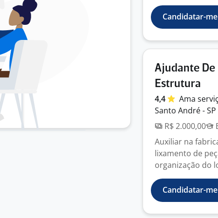
Candidatar-me
Ajudante De
Estrutura
4,4
Ama servi
Santo André - SP
R$ 2.000,00
E
Auxiliar na fabr
lixamento de pe
organização do lo
Candidatar-me