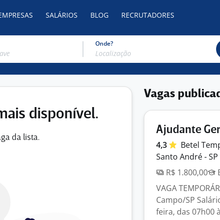
 EMPRESAS
SALÁRIOS
BLOG
RECRUTADORES
Onde?
Vagas publica
mais disponível.
Ajudante Ger
ga da lista.
4,3
Betel Temp
Santo André - SP
R$ 1.800,00
E
VAGA TEMPORÁRIA
Campo/SP Salário
feira, das 07h00 