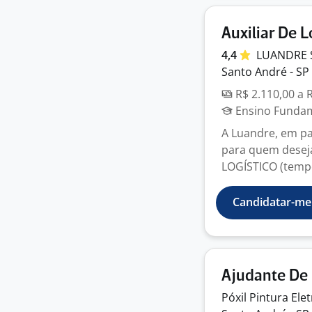
Auxiliar De L
4,4
LUANDRE 
Santo André - SP
R$ 2.110,00 a 
Ensino Fundame
A Luandre, em p
para quem deseja
LOGÍSTICO (tempo
Candidatar-me
Ajudante De 
Póxil Pintura
Ele