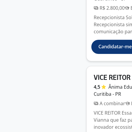
R$ 2.800,00
E
Recepcionista S
Recepcionista si
comunicação para 
Candidatar-me
VICE REITOR
4,5
Ânima
Ed
Curitiba - PR
A combinar
VICE REITOR Essa
Vianna que faz p
inovador ecossist