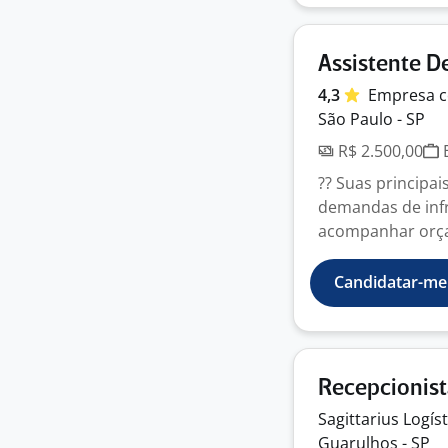
Assistente De
4,3
Empresa
c
São Paulo - SP
R$ 2.500,00
E
?? Suas principa
demandas de infr
acompanhar orçam
Candidatar-me
Recepcionis
Sagittarius Logís
Guarulhos - SP