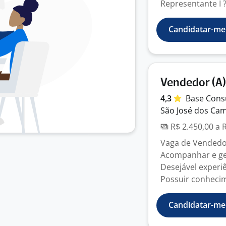
Representante I ?
Candidatar-me
Vendedor (A)
4,3
Base
Cons
São José dos Cam
R$ 2.450,00 a 
Vaga de Vendedo
Acompanhar e ger
Desejável experi
Possuir conhecim
Candidatar-me