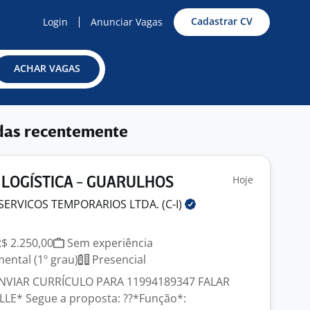
Cadastrar CV
Login
Anunciar Vagas
ACHAR VAGAS
das recentemente
Hoje
 LOGÍSTICA - GUARULHOS
SERVICOS TEMPORARIOS LTDA.
(C-I)
R$ 2.250,00
Sem experiência
ntal (1º grau)
Presencial
NVIAR CURRÍCULO PARA 11994189347 FALAR
E* Segue a proposta: ??*Função*: