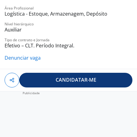
Junte-se a nós e faça parte de uma equipe dedicada
Área Profissional
que se esforça para alcançar os melhores resultados.
Logística - Estoque, Armazenagem, Depósito
Venha contribuir para o nosso sucesso e desfrute de
Nível hierárquico
um ambiente de trabalho acolhedor e desafiador.
Auxiliar
Tipo de contrato e Jornada
Aguardamos ansiosamente por sua candidatura.
Efetivo – CLT. Período Integral.
Denunciar vaga
CANDIDATAR-ME