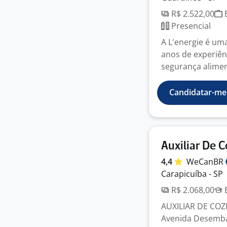
R$ 2.522,00
E
Presencial
A L'energie é um
anos de experiên
segurança aliment
Candidatar-me
Auxiliar De 
4,4
WeCanBR
Carapicuíba - SP
R$ 2.068,00
E
AUXILIAR DE COZI
Avenida Desemba