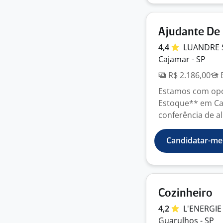
Ajudante De
4,4
LUANDRE 
Cajamar - SP
R$ 2.186,00
E
Estamos com opo
Estoque** em Ca
conferência de al
Candidatar-me
Cozinheiro
4,2
L'ENERGI
Guarulhos - SP