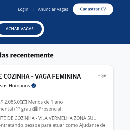
Cadastrar CV
Login
Anunciar Vagas
ACHAR VAGAS
das recentemente
Hoje
 COZINHA - VAGA FEMININA
rsos
Humanos
R$ 2.086,00
Menos de 1 ano
ntal (1º grau)
Presencial
NTE DE COZINHA - VILA VERMELHA ZONA SUL
ontratando pessoa para atuar como Ajudante de