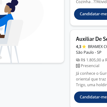
Cozinha . ??Ativi
Candidatar-me
Auxiliar De S
4,3
BRAMEX C
São Paulo - SP
R$ 1.805,00 a 
Presencial
Já conhece o Gu
oriental que tra
Trigo, uma holdin
Candidatar-me