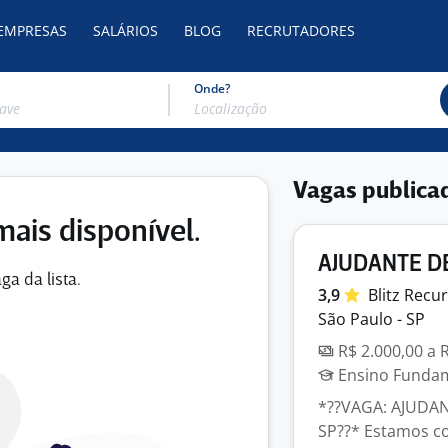
 EMPRESAS
SALÁRIOS
BLOG
RECRUTADORES
Onde?
Vagas publica
mais disponível.
AJUDANTE DE
ga da lista.
3,9
Blitz Recu
São Paulo - SP
R$ 2.000,00 a 
Ensino Fundame
*??VAGA: AJUDA
SP??* Estamos c