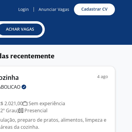
Cadastrar CV
Login
Anunciar Vagas
ACHAR VAGAS
das recentemente
4 ago
Cozinha
ABOLICAO
R$ 2.021,00
Sem experiência
2º Grau)
Presencial
lação, preparo de pratos, alimentos, limpeza e
áreas da cozinha.