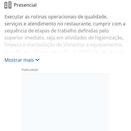
Presencial
Executar as rotinas operacionais de qualidade,
serviços e atendimento no restaurante, cumprir com a
sequência de etapas de trabalho definidas pelo
superior imediato, seja em atividades de higienização,
limpeza e manipulação de alimentos e equipamentos,
atender aos clientes, executar as atividades de acordo
com as normas, procedimentos e padrões da rede
Mostrar mais
Giraas, visando suprir todas as demandas do
restaurante.
Benefícios:
-. Vale-transporte
-. Convénio Farmácia
-. Plano de Carreira
-. Alimentação no Restaurante
-. Parceria Educacionais
-. Parceria com SESC
-. Parceria com SENAC